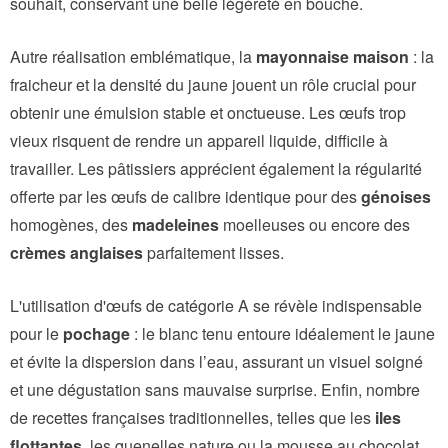
souhait, conservant une belle légèreté en bouche.
Autre réalisation emblématique, la
mayonnaise maison
: la
fraicheur et la densité du jaune jouent un rôle crucial pour
obtenir une émulsion stable et onctueuse. Les œufs trop
vieux risquent de rendre un appareil liquide, difficile à
travailler. Les pâtissiers apprécient également la régularité
offerte par les œufs de calibre identique pour des
génoises
homogènes, des
madeleines
moelleuses ou encore des
crèmes anglaises
parfaitement lisses.
L'utilisation d'œufs de catégorie A se révèle indispensable
pour le
pochage
: le blanc tenu entoure idéalement le jaune
et évite la dispersion dans l’eau, assurant un visuel soigné
et une dégustation sans mauvaise surprise. Enfin, nombre
de recettes françaises traditionnelles, telles que les
iles
flottantes
, les quenelles nature ou la mousse au chocolat