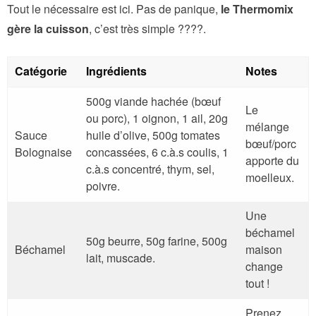
Tout le nécessaire est ici. Pas de panique,
le Thermomix
gère la cuisson
, c’est très simple ????.
Catégorie
Ingrédients
Notes
500g viande hachée (bœuf
Le
ou porc), 1 oignon, 1 ail, 20g
mélange
Sauce
huile d’olive, 500g tomates
bœuf/porc
Bolognaise
concassées, 6 c.à.s coulis, 1
apporte du
c.à.s concentré, thym, sel,
moelleux.
poivre.
Une
béchamel
50g beurre, 50g farine, 500g
Béchamel
maison
lait, muscade.
change
tout !
Prenez