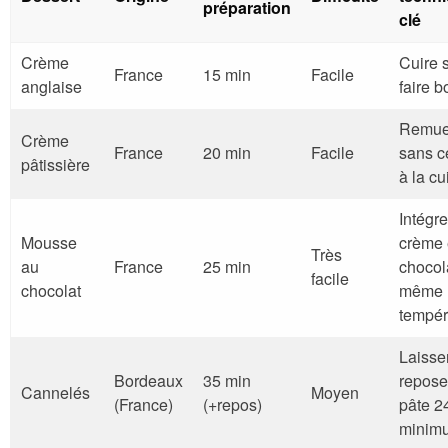
préparation
clé
Crème
Cuire 
France
15 min
Facile
anglaise
faire bo
Remue
Crème
France
20 min
Facile
sans c
pâtissière
à la c
Intégre
Mousse
crème 
Très
au
France
25 min
chocol
facile
chocolat
même
tempér
Laisse
Bordeaux
35 min
repose
Cannelés
Moyen
(France)
(+repos)
pâte 2
minim