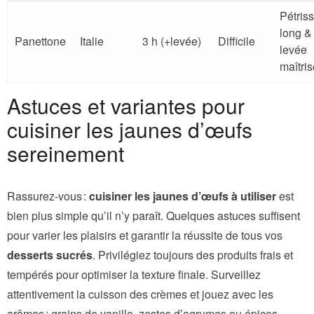
Pétris
long &
Panettone
Italie
3 h (+levée)
Difficile
levée
maîtri
Astuces et variantes pour
cuisiner les jaunes d’œufs
sereinement
Rassurez-vous :
cuisiner les jaunes d’œufs à utiliser
est
bien plus simple qu’il n’y paraît. Quelques astuces suffisent
pour varier les plaisirs et garantir la réussite de tous vos
desserts sucrés
. Privilégiez toujours des produits frais et
tempérés pour optimiser la texture finale. Surveillez
attentivement la cuisson des crèmes et jouez avec les
arômes : grains de vanille, zestes d’agrumes ou épices