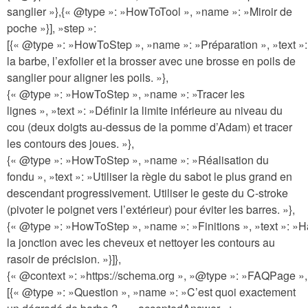
sanglier »},{« @type »: »HowToTool », »name »: »Miroir de
poche »}], »step »:
[{« @type »: »HowToStep », »name »: »Préparation », »text »
la barbe, l’exfolier et la brosser avec une brosse en poils de
sanglier pour aligner les poils. »},
{« @type »: »HowToStep », »name »: »Tracer les
lignes », »text »: »Définir la limite inférieure au niveau du
cou (deux doigts au-dessus de la pomme d’Adam) et tracer
les contours des joues. »},
{« @type »: »HowToStep », »name »: »Réalisation du
fondu », »text »: »Utiliser la règle du sabot le plus grand en
descendant progressivement. Utiliser le geste du C-stroke
(pivoter le poignet vers l’extérieur) pour éviter les barres. »},
{« @type »: »HowToStep », »name »: »Finitions », »text »: »
la jonction avec les cheveux et nettoyer les contours au
rasoir de précision. »}]},
{« @context »: »https://schema.org », »@type »: »FAQPage »,
[{« @type »: »Question », »name »: »C’est quoi exactement