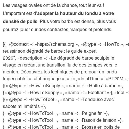
Les visages ovales ont de la chance, tout leur va !
L’important est d’
adapter la hauteur du fondu à votre
densité de poils
. Plus votre barbe est dense, plus vous
pourrez jouer sur des contrastes marqués et profonds.
[{« @context »: »https://schema.org », »@type »: »HowTo »
réussir son dégradé de barbe : le guide expert
2026″, »description »: »Le dégradé de barbe sculpte le
visage en créant une transition fluide des tempes vers le
menton. Découvrez les techniques de pro pour un fondu
impeccable. », »inLanguage »: »fr », »totalTime »: »PT20M »,
[{« @type »: »HowToSupply », »name »: »Huile à barbe »},
{« @type »: »HowToSupply », »name »: »Exfoliant »}], »tool »
[{« @type »: »HowToTool », »name »: »Tondeuse avec
sabots millimétrés »},
{« @type »: »HowToTool », »name »: »Peigne fin »},
{« @type »: »HowToTool », »name »: »Rasoir de finition »},
{« @type »: »HowToTool », »name »: »Brosse en poils de