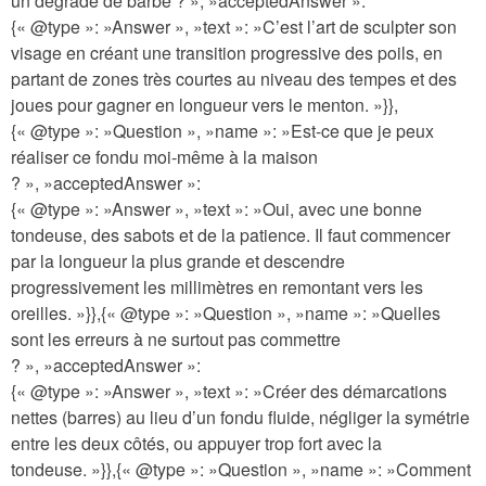
un dégradé de barbe ? », »acceptedAnswer »:
{« @type »: »Answer », »text »: »C’est l’art de sculpter son
visage en créant une transition progressive des poils, en
partant de zones très courtes au niveau des tempes et des
joues pour gagner en longueur vers le menton. »}},
{« @type »: »Question », »name »: »Est-ce que je peux
réaliser ce fondu moi-même à la maison
? », »acceptedAnswer »:
{« @type »: »Answer », »text »: »Oui, avec une bonne
tondeuse, des sabots et de la patience. Il faut commencer
par la longueur la plus grande et descendre
progressivement les millimètres en remontant vers les
oreilles. »}},{« @type »: »Question », »name »: »Quelles
sont les erreurs à ne surtout pas commettre
? », »acceptedAnswer »:
{« @type »: »Answer », »text »: »Créer des démarcations
nettes (barres) au lieu d’un fondu fluide, négliger la symétrie
entre les deux côtés, ou appuyer trop fort avec la
tondeuse. »}},{« @type »: »Question », »name »: »Comment