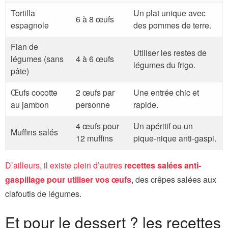
Tortilla
Un plat unique avec
6 à 8 œufs
espagnole
des pommes de terre.
Flan de
Utiliser les restes de
légumes (sans
4 à 6 œufs
légumes du frigo.
pâte)
Œufs cocotte
2 œufs par
Une entrée chic et
au jambon
personne
rapide.
4 œufs pour
Un apéritif ou un
Muffins salés
12 muffins
pique-nique anti-gaspi.
D’ailleurs, il existe plein d’autres
recettes salées anti-
gaspillage pour utiliser vos œufs
, des crêpes salées aux
clafoutis de légumes.
Et pour le dessert ? les recettes