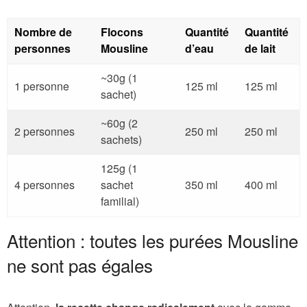
Nombre de
Flocons
Quantité
Quantité
personnes
Mousline
d’eau
de lait
~30g (1
1 personne
125 ml
125 ml
sachet)
~60g (2
2 personnes
250 ml
250 ml
sachets)
125g (1
4 personnes
sachet
350 ml
400 ml
familial)
Attention : toutes les purées Mousline
ne sont pas égales