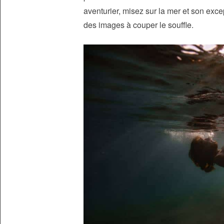
aventurier, misez sur la mer et son exce
des images à couper le souffle.