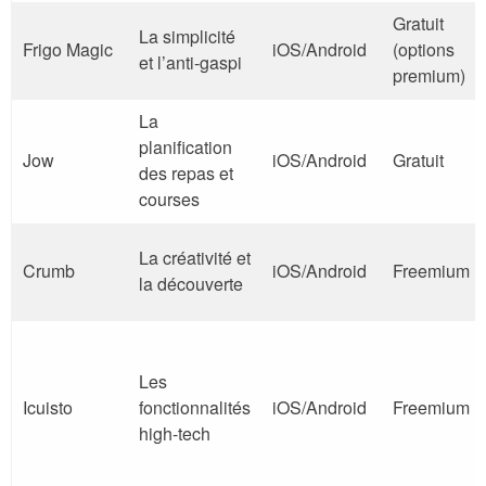
Gratuit
La simplicité
Frigo Magic
iOS/Android
(options
et l’anti-gaspi
premium)
La
planification
Jow
iOS/Android
Gratuit
des repas et
courses
La créativité et
Crumb
iOS/Android
Freemium
la découverte
Les
Icuisto
fonctionnalités
iOS/Android
Freemium
high-tech